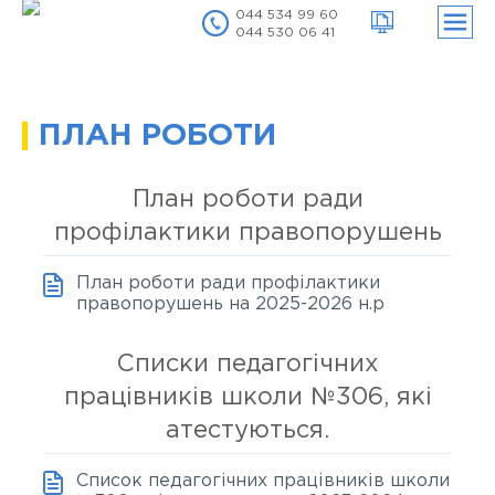
044 534 99 60
044 530 06 41
нути
ню
ПЛАН РОБОТИ
План роботи ради
профілактики правопорушень
План роботи ради профілактики
правопорушень на 2025-2026 н.р
нути
ню
Списки педагогічних
працівників школи №306, які
атестуються.
нути
ню
Список педагогічних працівників школи