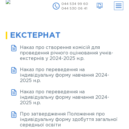
044 534 99 60
044 530 06 41
нути
ню
нути
ню
ЕКСТЕРНАТ
Наказ про створення комісій для
проведення річного оцінювання учнів-
екстернів у 2024-2025 н.р.
Наказ про переведення на
індивідуальну форму навчання 2024-
2025 н.р.
Наказ про переведення на
індивідуальну форму навчання 2024-
2025 н.р.
Про затвердження Положення про
індивідуальну форму здобуття загальної
середньої освіти