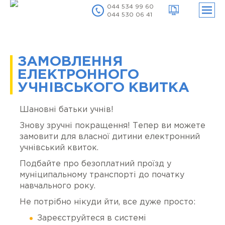
044 534 99 60
044 530 06 41
нути
ню
нути
ню
ЗАМОВЛЕННЯ
нути
ню
ЕЛЕКТРОННОГО
УЧНІВСЬКОГО КВИТКА
Шановні батьки учнів!
Знову зручні покращення! Тепер ви можете
замовити для власної дитини електронний
учнівський квиток.
Подбайте про безоплатний проїзд у
муніципальному транспорті до початку
навчального року.
Не потрібно нікуди йти, все дуже просто:
Зареєструйтеся в системі